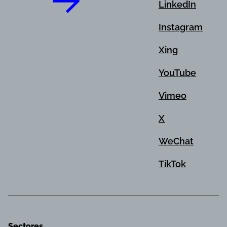
LinkedIn
Instagram
Xing
YouTube
Vimeo
X
WeChat
TikTok
Sectores