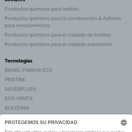
Productos químicos para textiles
Productos químicos para la construcción & Aditivos
para revestimientos
Productos químicos para el cuidado de textiles
Productos químicos para el cuidado automotriz
Tecnologías
BIONIC-FINISH® ECO
PRISTINE
SILVERPLUS®
ECO-VENT®
RUCOFIN®
Sanitized®