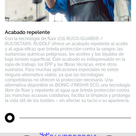
Acabado repelente
Con la tecnología de flúor (C6) RUCO-GUARD® /
RUCOSTAR®, RUDOLF ofrece un acabado repelente al aceite
y al agua eficaz que brinda protección contra la sangre, las
sustancias químicas peligrosas, los aceites y los líquidos de
baja tensión superficial. Este acabado es indispensable en la
ropa de trabajo, los EPP y las fibras técnicas, entre otros
sustratos. Para muchas aplicaciones especiales no existe
ninguna alternativa viable, ya que las tecnologías
competidoras no ofrecen la protección necesaria. Una
alternativa disponible es BIONIC-FINISH® ECO, una tecnología
libre de flúor y repelente al agua que brinda protección contra
las manchas acuosas cotidianas, facilita la limpieza y prolonga
la vida útil de los textiles – sin afectar su tacto o su apariencia.