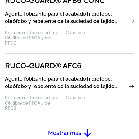
RUCO-GUARD® AFB6 CONC
Agente fobizante para el acabado hidrófobo,
oleófobo y repelente de la suciedad de tejidos
de todo tipo de fibras
Polímero de fluorocarburo
Catiónico
C6, libre de PFOA y de
PFOS
RUCO-GUARD® AFC6
Agente fobizante para el acabado hidrófobo,
oleófobo y repelente de la suciedad de tejidos
de todo tipo de fibras
Polímero de fluorocarburo
Catiónico
C6, libre de PFOA y de
PFOS
Mostrar más