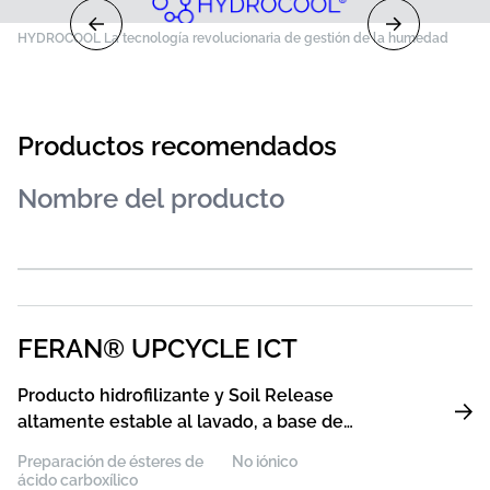
HYDROCOOL La tecnología revolucionaria de gestión de la humedad
Productos recomendados
FERAN® UPCYCLE ICT
Producto hidrofilizante y Soil Release
altamente estable al lavado, a base de
materias primas recicladas, para fibras
Preparación de ésteres de
No iónico
sintéticas
ácido carboxílico