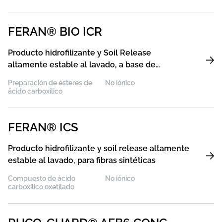
FERAN® BIO ICR
Producto hidrofilizante y Soil Release
altamente estable al lavado, a base de
materias primas recicladas
Preparación de ésteres de
No iónico
ácido carboxílico
FERAN® ICS
Producto hidrofilizante y soil release altamente
estable al lavado, para fibras sintéticas
Compuesto de ácido
No iónico
carboxílico oxetilado