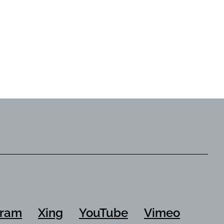
gram
Xing
YouTube
Vimeo