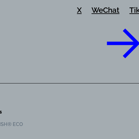
X
WeChat
Ti
s
NISH® ECO