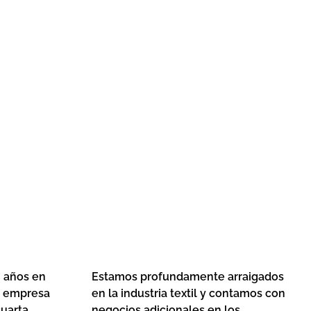
Auxiliares para el 
 años en
Estamos profundamente arraigados
a empresa
en la industria textil y contamos con
cuarta
negocios adicionales en los