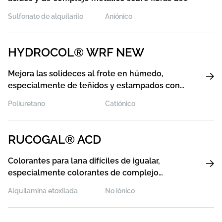
PA y mezclas de PA/WO
Sulfonato de alquilarilo
Aniónico
HYDROCOL® WRF NEW
Mejora las solideces al frote en húmedo,
especialmente de teñidos y estampados con
colorantes reactivos
Poliuretano
Catiónico
RUCOGAL® ACD
Colorantes para lana difíciles de igualar,
especialmente colorantes de complejo
metálico 1:1 y 1:2 y colorantes ácidos
Alquilamina etoxilada
No iónico