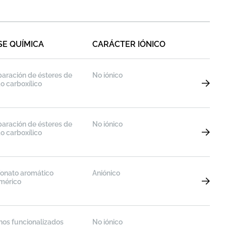
SE QUÍMICA
CARÁCTER IÓNICO
paración de ésteres de
No iónico
o carboxílico
paración de ésteres de
No iónico
o carboxílico
fonato aromático
Aniónico
imérico
nos funcionalizados
No iónico