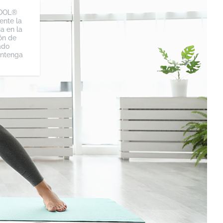
COOL®
ente la
a en la
ión de
ado
antenga