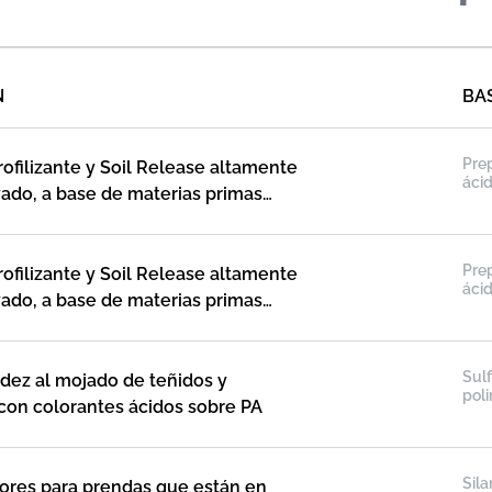
N
BA
Pre
ofilizante y Soil Release altamente
ácid
vado, a base de materias primas
ra fibras sintéticas
Pre
ofilizante y Soil Release altamente
ácid
vado, a base de materias primas
Sul
idez al mojado de teñidos y
pol
on colorantes ácidos sobre PA
Sila
lores para prendas que están en