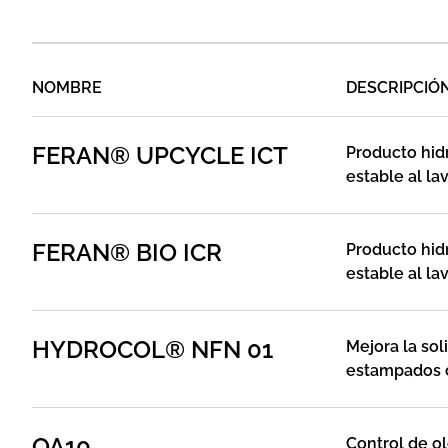
NOMBRE
DESCRIPCIÓ
FERAN® UPCYCLE ICT
Producto hidr
estable al la
recicladas, pa
FERAN® BIO ICR
Producto hidr
estable al la
recicladas
HYDROCOL® NFN 01
Mejora la sol
estampados c
OA10
Control de o