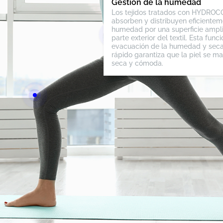
Gestión de la humedad
Los tejidos tratados con HYDRO
absorben y distribuyen eficientem
humedad por una superficie ampli
parte exterior del textil. Esta func
evacuación de la humedad y sec
rápido garantiza que la piel se m
seca y cómoda.