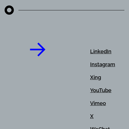
LinkedIn
Instagram
Xing
YouTube
Vimeo
X