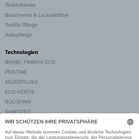
Textilchemie
Bauchemie & Lackadditive
Textile Pflege
Autopflege
Technologien
BIONIC-FINISH® ECO
PRISTINE
SILVERPLUS®
ECO-VENT®
RUCOFIN®
SANITIZED