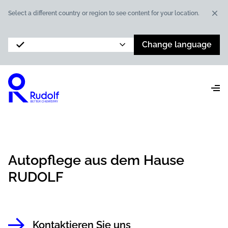
Dis
Select a different country or region to see content for your location.
Change language
Autopflege aus dem Hause
RUDOLF
Kontaktieren Sie uns