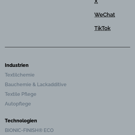
X
WeChat
TikTok
Industrien
Textilchemie
Bauchemie & Lackadditive
Textile Pflege
Autopflege
Technologien
BIONIC-FINISH® ECO