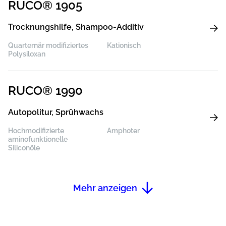
RUCO® 1905
Trocknungshilfe, Shampoo-Additiv
Quarternär modifiziertes
Kationisch
Polysiloxan
RUCO® 1990
Autopolitur, Sprühwachs
Hochmodifizierte
Amphoter
aminofunktionelle
Siliconöle
Mehr anzeigen