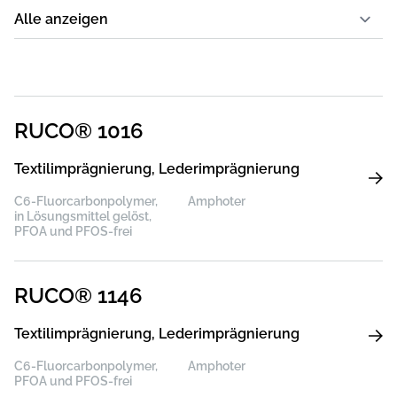
RUCO® 1016
Textilimprägnierung, Lederimprägnierung
C6-Fluorcarbonpolymer,
Amphoter
in Lösungsmittel gelöst,
PFOA und PFOS-frei
RUCO® 1146
Textilimprägnierung, Lederimprägnierung
C6-Fluorcarbonpolymer,
Amphoter
PFOA und PFOS-frei