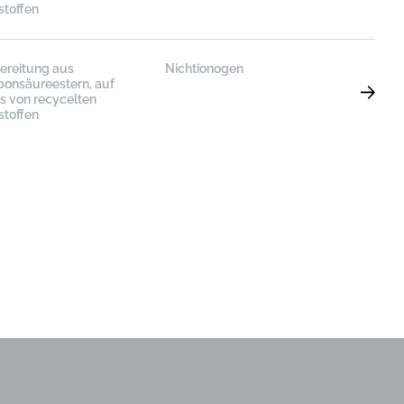
stoffen
ereitung aus
Nichtionogen
bonsäureestern, auf
is von recycelten
stoffen