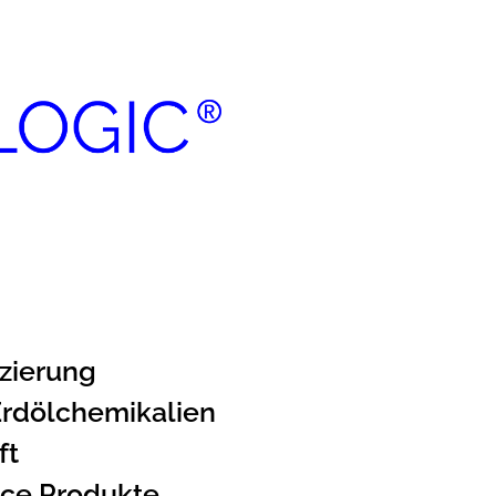
zierung
rdölchemikalien
ft
nce Produkte