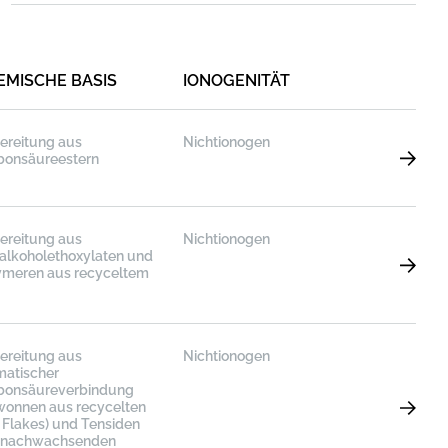
EMISCHE BASIS
IONOGENITÄT
ereitung aus
Nichtionogen
bonsäureestern
ereitung aus
Nichtionogen
talkoholethoxylaten und
ymeren aus recyceltem
ereitung aus
Nichtionogen
matischer
bonsäureverbindung
wonnen aus recycelten
 Flakes) und Tensiden
 nachwachsenden