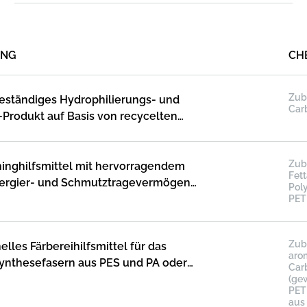
UNG
CH
Zub
ständiges Hydrophilierungs- und
Car
-Produkt auf Basis von recycelten
ür Synthesefasern
Zub
ninghilfsmittel mit hervorragendem
Fet
pergier- und Schmutztragevermögen
Pol
n Polymeren aus rPET mit hohem
PET
hemischen Anteil
Zub
elles Färbereihilfsmittel für das
aro
ynthesefasern aus PES und PA oder
Car
ungen
(ge
PET
aus