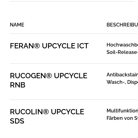
NAME
BESCHREIB
FERAN® UPCYCLE ICT
Hochwaschbe
Soil-Release
Rohstoffen f
RUCOGEN® UPCYCLE
Antibackstai
Wasch-, Dis
RNB
auf Basis vo
nicht-petroc
RUCOLIN® UPCYCLE
Multifunktion
Färben von S
SDS
deren Misch