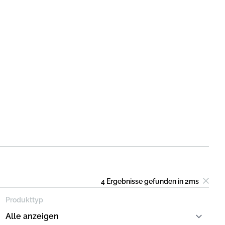
4 Ergebnisse
gefunden in
2
ms
Produkttyp