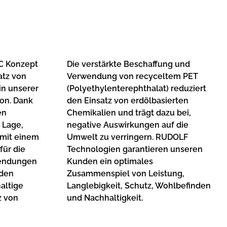
C Konzept
Die verstärkte Beschaffung und
atz von
Verwendung von recyceltem PET
in unserer
(Polyethylenterephthalat) reduziert
on. Dank
den Einsatz von erdölbasierten
en
Chemikalien und trägt dazu bei,
 Lage,
negative Auswirkungen auf die
 mit einem
Umwelt zu verringern. RUDOLF
für die
Technologien garantieren unseren
wendungen
Kunden ein optimales
 den
Zusammenspiel von Leistung,
altige
Langlebigkeit, Schutz, Wohlbefinden
z von
und Nachhaltigkeit.