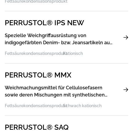
Fettsäurekondensationsprodukt
PERRUSTOL® IPS NEW
Spezielle Weichgriffausrüstung von
indigogefärbten Denim- bzw. Jeansartikeln aus
CO und CO/EL-Mischungen
Fettsäurekondensationsprodukt
Kationisch
PERRUSTOL® MMX
Weichmachungsmittel für Cellulosefasern
sowie deren Mischungen mit synthetischen
Fasern
Fettsäurekondensationsprodukt
Schwach kationisch
PERRUSTOL® SAQ