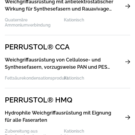
Weichgriffausrüstung mit antielektrostatischer
Wirkung für Synthesefasern und Rauavivage
für PES, Spinnavivage für WO
Quaternäre
Kationisch
Ammoniumverbindung
PERRUSTOL® CCA
Weichgriffausrüstung von Cellulose- und
Synthesefasern, vorzugsweise PAN und PES
und deren Mischungen mit
Fettsäurekondensationsprodukt
Kationisch
antielektrostatischen Eigenschaften
PERRUSTOL® HMQ
Hydrophile Weichgriffausrüstung mit Eignung
für alle Faserarten
Zubereitung aus
Kationisch