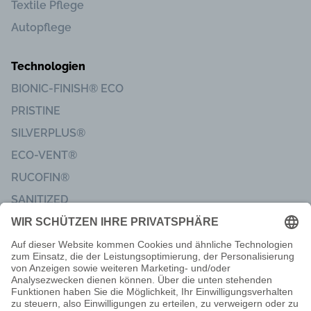
Textile Pflege
Autopflege
Technologien
BIONIC-FINISH® ECO
PRISTINE
SILVERPLUS®
ECO-VENT®
RUCOFIN®
SANITIZED
Impressum
Code of Conduct