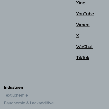
Xing
YouTube
Vimeo
X
WeChat
TikTok
Industrien
Textilchemie
Bauchemie & Lackadditive