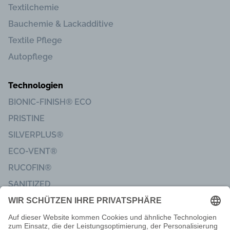
Textilchemie
Bauchemie & Lackadditive
Textile Pflege
Autopflege
Technologien
BIONIC-FINISH® ECO
PRISTINE
SILVERPLUS®
ECO-VENT®
RUCOFIN®
SANITIZED