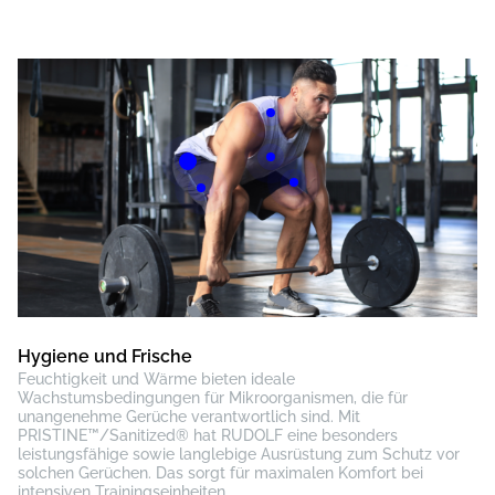
Hygiene und Frische
Feuchtigkeit und Wärme bieten ideale
Wachstumsbedingungen für Mikroorganismen, die für
unangenehme Gerüche verantwortlich sind. Mit
PRISTINE™/Sanitized® hat RUDOLF eine besonders
leistungsfähige sowie langlebige Ausrüstung zum Schutz vor
solchen Gerüchen. Das sorgt für maximalen Komfort bei
intensiven Trainingseinheiten.