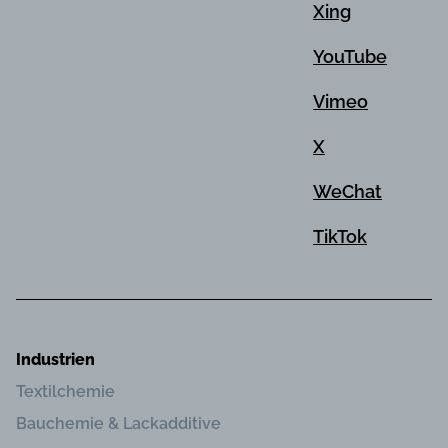
Xing
YouTube
Vimeo
X
WeChat
TikTok
Industrien
Textilchemie
Bauchemie & Lackadditive