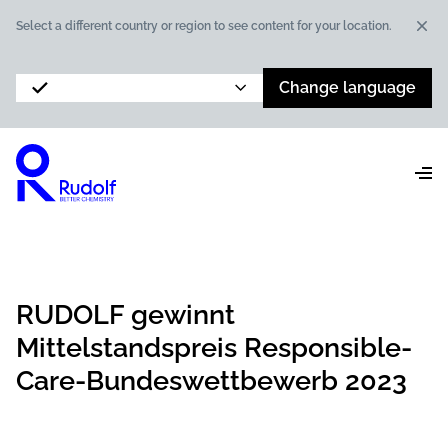
Dis
Select a different country or region to see content for your location.
Change language
RUDOLF gewinnt
Mittelstandspreis Responsible-
Care-Bundeswettbewerb 2023