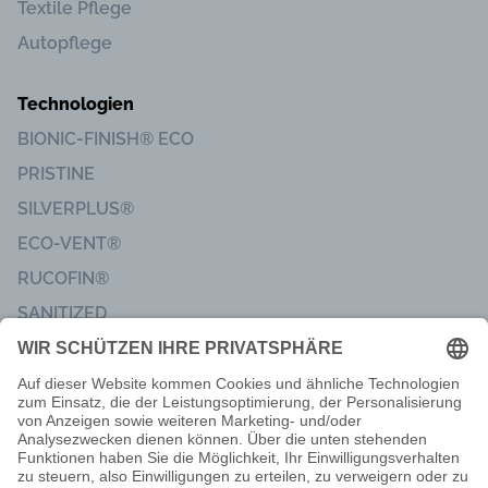
Textile Pflege
Autopflege
Technologien
BIONIC-FINISH® ECO
PRISTINE
SILVERPLUS®
ECO-VENT®
RUCOFIN®
SANITIZED
Impressum
Code of Conduct