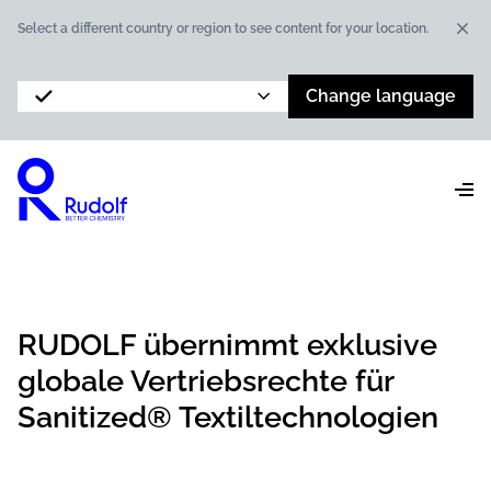
Dis
Select a different country or region to see content for your location.
Change language
RUDOLF übernimmt exklusive
globale Vertriebsrechte für
Sanitized® Textiltechnologien