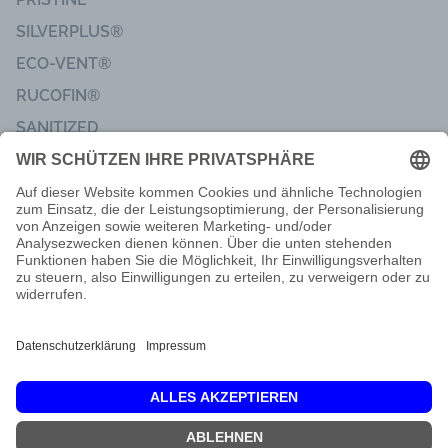
SILVERPLUS®
ECO-VENT®
RUCOFIN®
SANITIZED
Impressum
Code of Conduct
Lieferbedingungen
Nachbarschaftsinformationen
Privatsphäre & Datenschutz
Kundenfeedback
Dis
Gemeinsam Verantwortung übernehmen