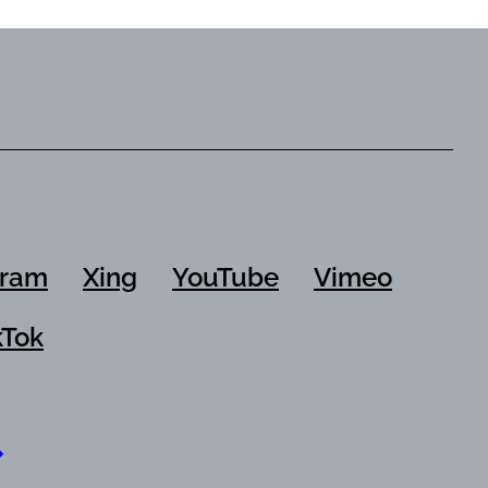
gram
Xing
YouTube
Vimeo
kTok