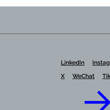
LinkedIn
Insta
X
WeChat
Ti