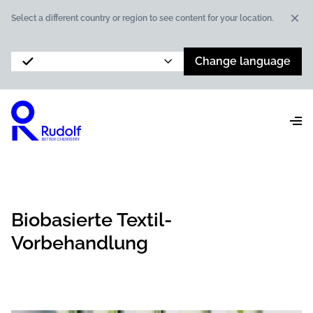
Dis
Select a different country or region to see content for your location.
Change language
Biobasierte Textil-
Vorbehandlung