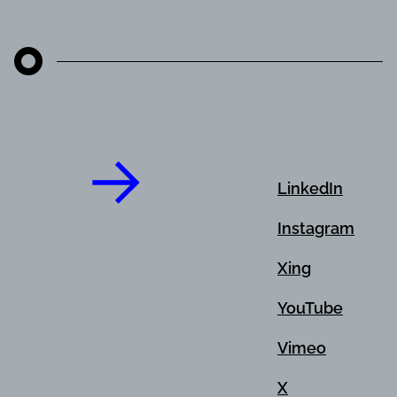
LinkedIn
Instagram
Xing
YouTube
Vimeo
X