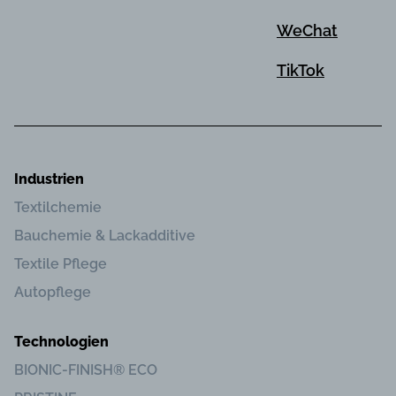
WeChat
TikTok
Industrien
Textilchemie
Bauchemie & Lackadditive
Textile Pflege
Autopflege
Technologien
BIONIC-FINISH® ECO