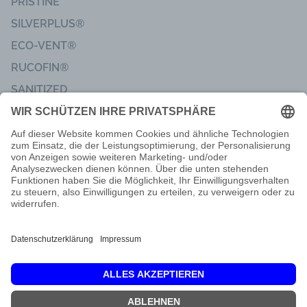
PRISTINE
SILVERPLUS®
ECO-VENT®
RUCOFIN®
SANITIZED
Impressum
Code of Conduct
Lieferbedingungen
Nachbarschaftsinformationen
Privatsphäre & Datenschutz
Kundenfeedback
Dis
Gemeinsam Verantwortung übernehmen