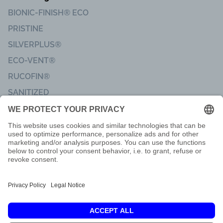
BIONIC-FINISH® ECO
PRISTINE
SILVERPLUS®
ECO-VENT®
RUCOFIN®
SANITIZED
Imprint
Code of Conduct
Terms of delivery
Privacy & Data Protection
Customer Feedback