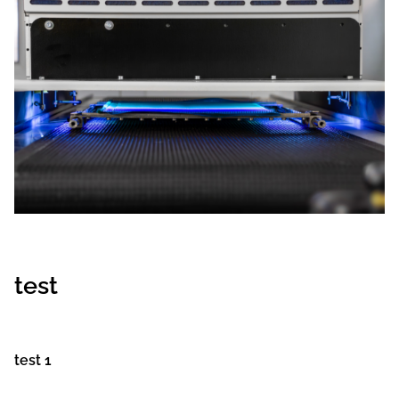
test
test 1