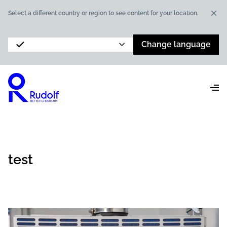
Dis
Select a different country or region to see content for your location.
Change language
test