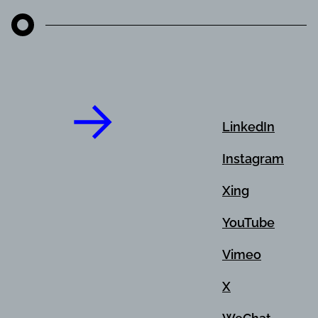
LinkedIn
Instagram
Xing
YouTube
Vimeo
X