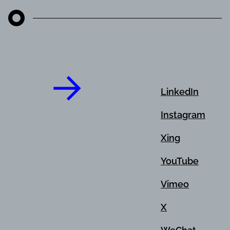
LinkedIn
Instagram
Xing
YouTube
Vimeo
X